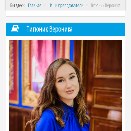
Вы здесь:
Главная
Наши преподаватели
Титюник Вероника
Титюник Вероника